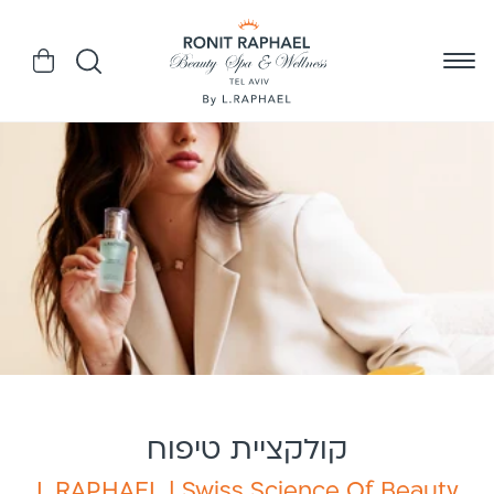
דלג
לתוכן
עגלה
קולקציית טיפוח
L.RAPHAEL | Swiss Science Of Beauty