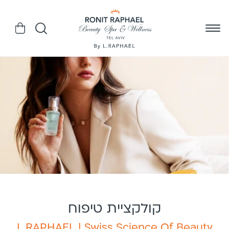
דלג
לתוכן
עגלה
קולקציית טיפוח
L.RAPHAEL | Swiss Science Of Beauty